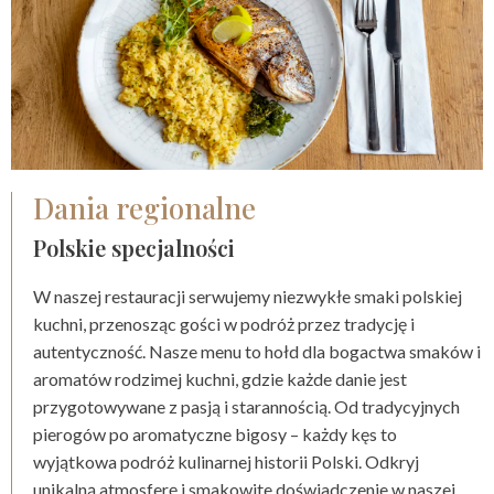
Dania regionalne
Polskie specjalności
W naszej restauracji serwujemy niezwykłe smaki polskiej
kuchni, przenosząc gości w podróż przez tradycję i
autentyczność. Nasze menu to hołd dla bogactwa smaków i
aromatów rodzimej kuchni, gdzie każde danie jest
przygotowywane z pasją i starannością. Od tradycyjnych
pierogów po aromatyczne bigosy – każdy kęs to
wyjątkowa podróż kulinarnej historii Polski. Odkryj
unikalną atmosferę i smakowite doświadczenie w naszej